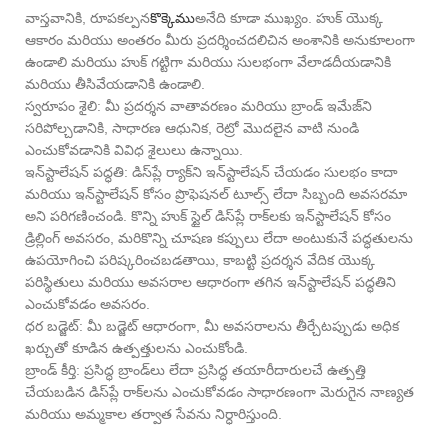
వాస్తవానికి, రూపకల్పన
కొక్కెము
అనేది కూడా ముఖ్యం. హుక్ యొక్క
ఆకారం మరియు అంతరం మీరు ప్రదర్శించదలిచిన అంశానికి అనుకూలంగా
ఉండాలి మరియు హుక్ గట్టిగా మరియు సులభంగా వేలాడదీయడానికి
మరియు తీసివేయడానికి ఉండాలి.
స్వరూపం శైలి: మీ ప్రదర్శన వాతావరణం మరియు బ్రాండ్ ఇమేజ్‌ని
సరిపోల్చడానికి, సాధారణ ఆధునిక, రెట్రో మొదలైన వాటి నుండి
ఎంచుకోవడానికి వివిధ శైలులు ఉన్నాయి.
ఇన్‌స్టాలేషన్ పద్ధతి: డిస్‌ప్లే ర్యాక్‌ని ఇన్‌స్టాలేషన్ చేయడం సులభం కాదా
మరియు ఇన్‌స్టాలేషన్ కోసం ప్రొఫెషనల్ టూల్స్ లేదా సిబ్బంది అవసరమా
అని పరిగణించండి. కొన్ని హుక్ స్టైల్ డిస్‌ప్లే రాక్‌లకు ఇన్‌స్టాలేషన్ కోసం
డ్రిల్లింగ్ అవసరం, మరికొన్ని చూషణ కప్పులు లేదా అంటుకునే పద్ధతులను
ఉపయోగించి పరిష్కరించబడతాయి, కాబట్టి ప్రదర్శన వేదిక యొక్క
పరిస్థితులు మరియు అవసరాల ఆధారంగా తగిన ఇన్‌స్టాలేషన్ పద్ధతిని
ఎంచుకోవడం అవసరం.
ధర బడ్జెట్: మీ బడ్జెట్ ఆధారంగా, మీ అవసరాలను తీర్చేటప్పుడు అధిక
ఖర్చుతో కూడిన ఉత్పత్తులను ఎంచుకోండి.
బ్రాండ్ కీర్తి: ప్రసిద్ధ బ్రాండ్‌లు లేదా ప్రసిద్ధ తయారీదారులచే ఉత్పత్తి
చేయబడిన డిస్‌ప్లే రాక్‌లను ఎంచుకోవడం సాధారణంగా మెరుగైన నాణ్యత
మరియు అమ్మకాల తర్వాత సేవను నిర్ధారిస్తుంది.