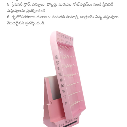
5. స్టేషనరీ స్టోర్: పెన్నులు, ఫోల్డర్లు మరియు నోట్‌ప్యాడ్‌లు వంటి స్టేషనరీ
వస్తువులను ప్రదర్శించండి.
6. గృహోపకరణాల దుకాణం: వంటగది సామాగ్రి, బాత్రూమ్ చిన్న వస్తువులు
మొదలైనవి ప్రదర్శించండి.