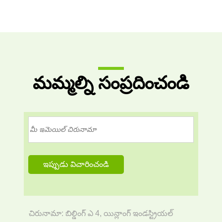
మమ్మల్ని సంప్రదించండి
చిరునామా: బిల్డింగ్ ఎ 4, యిన్లాంగ్ ఇండస్ట్రియల్