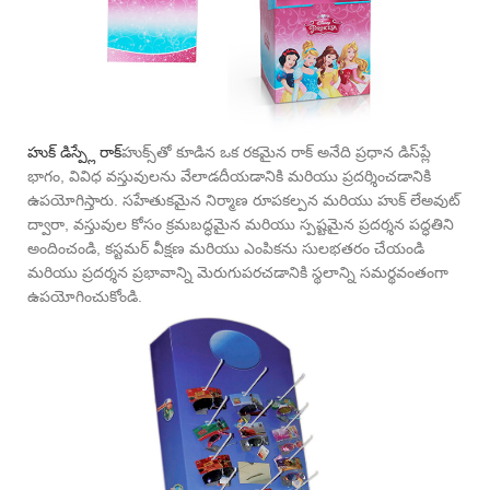
హుక్ డిస్ప్లే రాక్
హుక్స్‌తో కూడిన ఒక రకమైన రాక్ అనేది ప్రధాన డిస్‌ప్లే
భాగం, వివిధ వస్తువులను వేలాడదీయడానికి మరియు ప్రదర్శించడానికి
ఉపయోగిస్తారు. సహేతుకమైన నిర్మాణ రూపకల్పన మరియు హుక్ లేఅవుట్
ద్వారా, వస్తువుల కోసం క్రమబద్ధమైన మరియు స్పష్టమైన ప్రదర్శన పద్ధతిని
అందించండి, కస్టమర్ వీక్షణ మరియు ఎంపికను సులభతరం చేయండి
మరియు ప్రదర్శన ప్రభావాన్ని మెరుగుపరచడానికి స్థలాన్ని సమర్థవంతంగా
ఉపయోగించుకోండి.