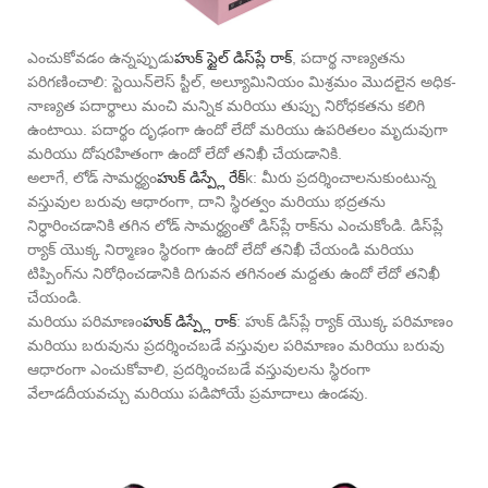
ఎంచుకోవడం ఉన్నప్పుడు
హుక్ స్టైల్ డిస్‌ప్లే రాక్
, పదార్థ నాణ్యతను
పరిగణించాలి: స్టెయిన్‌లెస్ స్టీల్, అల్యూమినియం మిశ్రమం మొదలైన అధిక-
నాణ్యత పదార్థాలు మంచి మన్నిక మరియు తుప్పు నిరోధకతను కలిగి
ఉంటాయి. పదార్థం దృఢంగా ఉందో లేదో మరియు ఉపరితలం మృదువుగా
మరియు దోషరహితంగా ఉందో లేదో తనిఖీ చేయడానికి.
అలాగే, లోడ్ సామర్థ్యం
హుక్ డిస్ప్లే రేక్
k: మీరు ప్రదర్శించాలనుకుంటున్న
వస్తువుల బరువు ఆధారంగా, దాని స్థిరత్వం మరియు భద్రతను
నిర్ధారించడానికి తగిన లోడ్ సామర్థ్యంతో డిస్‌ప్లే రాక్‌ను ఎంచుకోండి. డిస్‌ప్లే
ర్యాక్ యొక్క నిర్మాణం స్థిరంగా ఉందో లేదో తనిఖీ చేయండి మరియు
టిప్పింగ్‌ను నిరోధించడానికి దిగువన తగినంత మద్దతు ఉందో లేదో తనిఖీ
చేయండి.
మరియు పరిమాణం
హుక్ డిస్ప్లే రాక్
: హుక్ డిస్‌ప్లే ర్యాక్ యొక్క పరిమాణం
మరియు బరువును ప్రదర్శించబడే వస్తువుల పరిమాణం మరియు బరువు
ఆధారంగా ఎంచుకోవాలి, ప్రదర్శించబడే వస్తువులను స్థిరంగా
వేలాడదీయవచ్చు మరియు పడిపోయే ప్రమాదాలు ఉండవు.