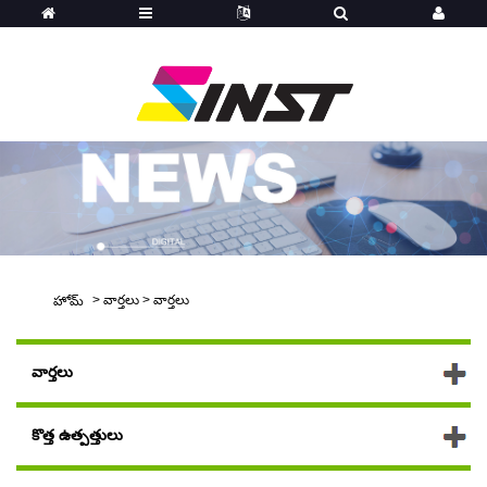
>
వార్తలు
>
వార్తలు
హోమ్
వార్తలు
కొత్త ఉత్పత్తులు