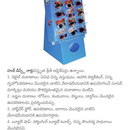
హుక్ డిస్ప్లే రాక్లు
విస్తృత శ్రేణి అప్లికేషన్లు ఉన్నాయి:
1. రిటైల్ దుకాణాలు: వివిధ చిన్న వస్తువులు, ఆహార ప్యాకేజింగ్, చిన్న
గృహోపకరణాలు మొదలైన వాటిని వేలాడదీయడానికి ఉపయోగించే సూపర్
మార్కెట్లు మరియు సౌకర్యవంతమైన దుకాణాలు వంటివి.
2. బట్టల దుకాణం: టోపీలు, కండువాలు, బెల్టులు, బ్యాగ్‌లు మొదలైన
ఉపకరణాలను ప్రదర్శించవచ్చు.
3. హార్డ్‌వేర్ స్టోర్: ఉపకరణాలు, భాగాలు మొదలైన వాటిని
వేలాడదీయడానికి ఉపయోగిస్తారు.
4. బ్యూటీ షాప్: హ్యాంగింగ్ బ్యూటీ టూల్స్, చిన్న సౌందర్య సాధనాలు
మొదలైనవి.