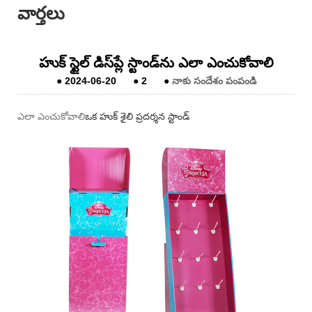
వార్తలు
హుక్ స్టైల్ డిస్‌ప్లే స్టాండ్‌ను ఎలా ఎంచుకోవాలి
●
2024-06-20
●
2
●
నాకు సందేశం పంపండి
ఎలా ఎంచుకోవాలి
ఒక హుక్ శైలి ప్రదర్శన స్టాండ్