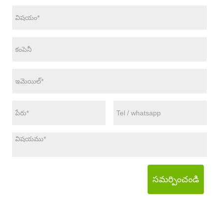
సమర్పించండి