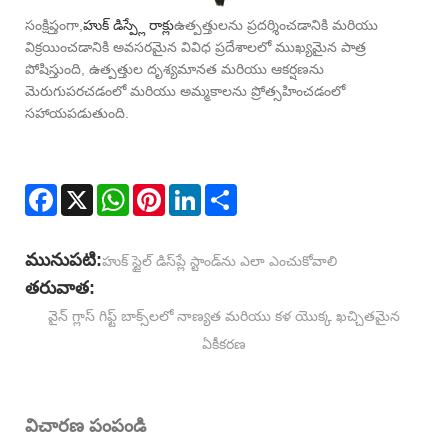
సంక్షిప్తంగా,
హుక్ డిస్ప్లే రాక్లు
ఉత్పత్తులను ప్రదర్శించడానికి మరియు
విక్రయించడానికి అవసరమైన వివిధ ప్రదేశాలలో ముఖ్యమైన పాత్ర
పోషిస్తుంది, ఉత్పత్తుల దృశ్యమానత మరియు ఆకర్షణను
మెరుగుపరచడంలో మరియు అమ్మకాలను ప్రోత్సహించడంలో
సహాయపడుతుంది.
Facebook
X
WhatsApp
Pinterest
LinkedIn
Share
మునుపటి:
హుక్ స్టైల్ డిస్‌ప్లే స్టాండ్‌ను ఎలా ఎంచుకోవాలి
తరువాత:
వైన్ గ్లాస్ గిఫ్ట్ బాక్స్‌లలో నాణ్యత మరియు కళ యొక్క ఖచ్చితమైన
ఏకీకరణ
విచారణ పంపండి