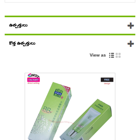
ఉత్పత్తులు
కొత్త ఉత్పత్తులు
View as