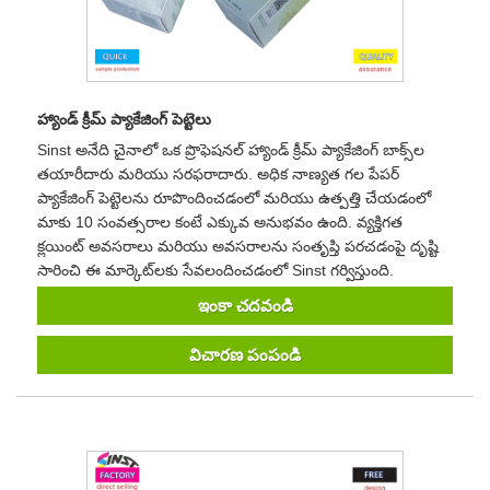
హ్యాండ్ క్రీమ్ ప్యాకేజింగ్ పెట్టెలు
Sinst అనేది చైనాలో ఒక ప్రొఫెషనల్ హ్యాండ్ క్రీమ్ ప్యాకేజింగ్ బాక్స్‌ల
తయారీదారు మరియు సరఫరాదారు. అధిక నాణ్యత గల పేపర్
ప్యాకేజింగ్ పెట్టెలను రూపొందించడంలో మరియు ఉత్పత్తి చేయడంలో
మాకు 10 సంవత్సరాల కంటే ఎక్కువ అనుభవం ఉంది. వ్యక్తిగత
క్లయింట్ అవసరాలు మరియు అవసరాలను సంతృప్తి పరచడంపై దృష్టి
సారించి ఈ మార్కెట్‌లకు సేవలందించడంలో Sinst గర్విస్తుంది.
ఇంకా చదవండి
విచారణ పంపండి