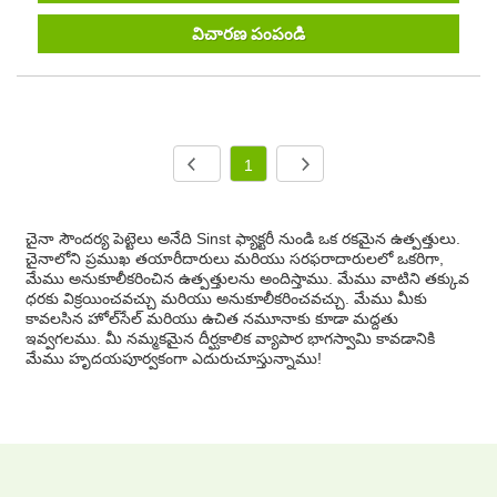
విచారణ పంపండి
1
చైనా సౌందర్య పెట్టెలు అనేది Sinst ఫ్యాక్టరీ నుండి ఒక రకమైన ఉత్పత్తులు.
చైనాలోని ప్రముఖ తయారీదారులు మరియు సరఫరాదారులలో ఒకరిగా,
మేము అనుకూలీకరించిన ఉత్పత్తులను అందిస్తాము. మేము వాటిని తక్కువ
ధరకు విక్రయించవచ్చు మరియు అనుకూలీకరించవచ్చు. మేము మీకు
కావలసిన హోల్‌సేల్ మరియు ఉచిత నమూనాకు కూడా మద్దతు
ఇవ్వగలము. మీ నమ్మకమైన దీర్ఘకాలిక వ్యాపార భాగస్వామి కావడానికి
మేము హృదయపూర్వకంగా ఎదురుచూస్తున్నాము!