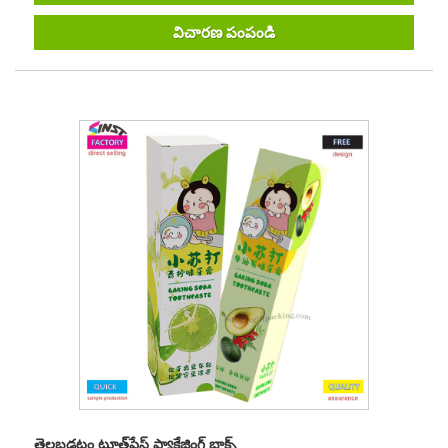
విచారణ పంపండి
తెల్లబడటం టూత్‌పేస్ట్ ప్యాకేజింగ్ బాక్స్