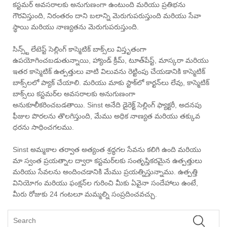
కస్టమర్ అవసరాలకు అనుగుణంగా ఉంటుంది మరియు ప్రతిభను
గౌరవిస్తుంది, నిరంతరం దాని బలాన్ని మెరుగుపరుస్తుంది మరియు సేవా
స్థాయి మరియు నాణ్యతను మెరుగుపరుస్తుంది.
సిన్స్ట్ లేటెస్ట్ సెల్లింగ్ కాస్మెటిక్ బాక్స్‌లు విస్తృతంగా
ఉపయోగించబడుతున్నాయి, హ్యాండ్ క్రీమ్, టూత్‌పేస్ట్, మాస్కరా మరియు
ఇతర కాస్మెటిక్ ఉత్పత్తులు వాటి విలువను రెట్టింపు చేయడానికి కాస్మెటిక్
బాక్స్‌లలో ప్యాక్ చేయాలి. మరియు మాకు స్టాక్‌లో కార్టన్‌లు లేవు, కాస్మెటిక్
బాక్స్‌లు కస్టమర్‌ల అవసరాలకు అనుగుణంగా
అనుకూలీకరించబడతాయి. Sinst అనేది డైరెక్ట్ సెల్లింగ్ ఫ్యాక్టరీ, అదనపు
ఫీజుల పొరలను తొలగిస్తుంది, మేము అధిక నాణ్యత మరియు తక్కువ
ధరను సాధించగలము.
Sinst అమ్మకాల తర్వాత అత్యంత శ్రద్ధగల సేవను కలిగి ఉంది మరియు
మా స్వంత ప్రయత్నాల ద్వారా కస్టమర్‌లకు సంతృప్తికరమైన ఉత్పత్తులు
మరియు సేవలను అందించడానికి మేము ప్రయత్నిస్తున్నాము. ఉత్పత్తి
వినియోగం మరియు ఫంక్షన్‌ల గురించి మీకు ఏవైనా సందేహాలు ఉంటే,
మీరు రోజుకు 24 గంటలూ మమ్మల్ని సంప్రదించవచ్చు.