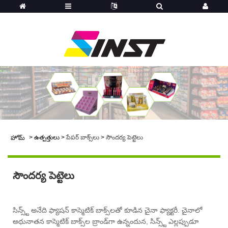
>
ఉత్పత్తులు
>
పేపర్ బాక్స్‌లు
>
సౌందర్య పెట్టెలు
హోమ్
సౌందర్య పెట్టెలు
సిన్స్ట్ అనేది ఫ్యాషన్ కాస్మెటిక్ బాక్స్‌లతో కూడిన చైనా ఫ్యాక్టరీ. చైనాలో
అధునాతన కాస్మెటిక్ బాక్స్‌ల బ్రాండ్‌గా ఉన్నందున, సిన్స్ట్ ఎల్లప్పుడూ