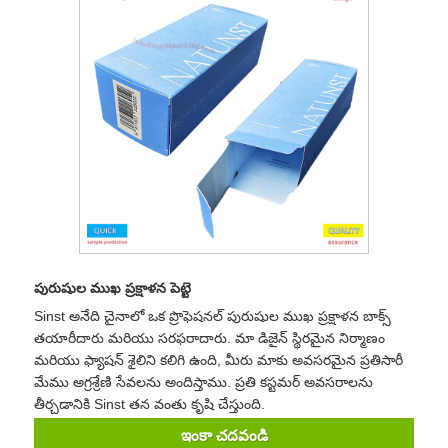
పురుషుల ముఖ ప్రక్షాళన పెట్టె
Sinst అనేది చైనాలో ఒక ప్రొఫెషనల్ పురుషుల ముఖ ప్రక్షాళన బాక్స్
తయారీదారు మరియు సరఫరాదారు. మా డిజైన్ స్థిరమైన నిర్మాణం
మరియు ఫ్యాషన్ శైలిని కలిగి ఉంది, మీరు మాకు అవసరమైన ప్రతిసారీ
మేము అగ్రశ్రేణి సేవలను అందిస్తాము. ప్రతి కస్టమర్ అవసరాలను
తీర్చడానికి Sinst తన వంతు కృషి చేస్తుంది.
ఇంకా చదవండి