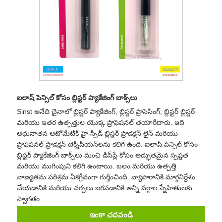
ఐలాష్ పెన్సిల్ కోసం బ్లిస్టర్ ప్యాకేజింగ్ బాక్స్‌లు
Sinst అనేది చైనాలో బ్లిస్టర్ ప్యాకేజింగ్, బ్లిస్టర్ ప్రాసెసింగ్, బ్లిస్టర్ బ్లిస్టర్
మరియు ఇతర ఉత్పత్తుల యొక్క ప్రొఫెషనల్ తయారీదారు. ఇది
అధునాతన ఆటోమేటిక్ హై-స్పీడ్ బ్లిస్టర్ ప్రొడక్షన్ లైన్ మరియు
ప్రొఫెషనల్ ప్రొడక్షన్ టెక్నీషియన్‌లను కలిగి ఉంది. ఐలాష్ పెన్సిల్ కోసం
బ్లిస్టర్ ప్యాకేజింగ్ బాక్స్‌లు మంచి డిస్‌ప్లే కోసం అద్భుతమైన స్పష్టత
మరియు ముగింపుని కలిగి ఉంటాయి. బలం మరియు ఉత్పత్తి
నాణ్యతను పరిశ్రమ ఏకగ్రీవంగా గుర్తించింది. వ్యాపారానికి మార్గనిర్దేశం
చేయడానికి మరియు చర్చలు జరపడానికి అన్ని వర్గాల స్నేహితులకు
స్వాగతం.
ఇంకా చదవండి