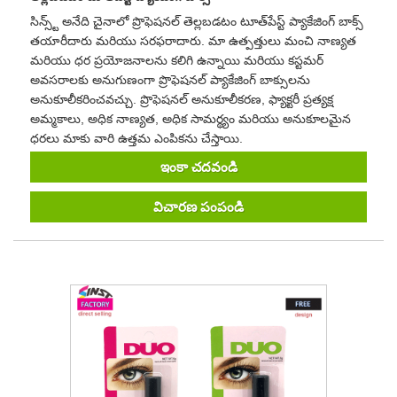
సిన్స్ట్ అనేది చైనాలో ప్రొఫెషనల్ తెల్లబడటం టూత్‌పేస్ట్ ప్యాకేజింగ్ బాక్స్
తయారీదారు మరియు సరఫరాదారు. మా ఉత్పత్తులు మంచి నాణ్యత
మరియు ధర ప్రయోజనాలను కలిగి ఉన్నాయి మరియు కస్టమర్
అవసరాలకు అనుగుణంగా ప్రొఫెషనల్ ప్యాకేజింగ్ బాక్సులను
అనుకూలీకరించవచ్చు. ప్రొఫెషనల్ అనుకూలీకరణ, ఫ్యాక్టరీ ప్రత్యక్ష
అమ్మకాలు, అధిక నాణ్యత, అధిక సామర్థ్యం మరియు అనుకూలమైన
ధరలు మాకు వారి ఉత్తమ ఎంపికను చేస్తాయి.
ఇంకా చదవండి
విచారణ పంపండి