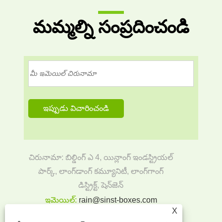
మమ్మల్ని సంప్రదించండి
చిరునామా: బిల్డింగ్ ఎ 4, యిన్లాంగ్ ఇండస్ట్రియల్
పార్క్, లాంగ్‌డాంగ్ కమ్యూనిటీ, లాంగ్‌గాంగ్
డిస్ట్రిక్ట్, షెన్‌జెన్
ఇమెయిల్:
rain@sinst-boxes.com
X
Tel:
+86-18300004380