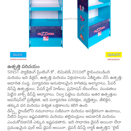
ఉత్పత్తి పరిచయం
SINST ప్యాకేజింగ్ ప్రింటింగ్ కో., లిమిటెడ్ 2010లో స్థాపించబడింది
మరియు ఇది డిజైన్, ఉత్పత్తి మరియు విక్రయాలను ఏకీకృతం చేసే ఉత్పత్తి-
ఆధారిత సంస్థ. పర్యావరణ అనుకూలమైన కాగితపు అల్మారాలు, పేపర్
డిస్‌ప్లే ఉత్పత్తులు, పేపర్ పైల్ హెడ్‌లు, ప్రమోషన్ టేబుల్‌లు, ముడతలు
పెట్టిన బాక్స్ డిస్‌ప్లే అల్మారాలు, నిల్వ పెట్టెలు మరియు ఇతర ఉత్పత్తుల
ఆపరేషన్‌లో ప్రత్యేకత; ఇది పర్యావరణ పరిరక్షణ, వ్యక్తిత్వం, తేలికైన,
తక్కువ ధర మరియు వశ్యత లక్షణాలను కలిగి ఉంది.
డిస్ప్లే స్టాండ్‌లోని నమూనాలు సజీవంగా మరియు ఆసక్తికరంగా ఉంటాయి,
వీటిని పిల్లలు ఇష్టపడతారు మరియు తల్లిదండ్రులు ఆపడానికి మరియు
ఎంచుకోవడానికి ఎక్కువ ఇష్టపడతారు. ఇది సాధారణ డైపర్ అయినా లేదా
ప్రముఖమైన పుల్ అప్ డైపర్ అయినా, డైపర్ డిస్‌ప్లే ర్యాక్ ఉత్పత్తిని "లైట్