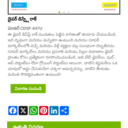
డైపర్ డిస్ప్లే రాక్
మోడల్:CDSF-647U
ఈ డైపర్ డిస్‌ప్లే రాక్ ముడతలు పెట్టిన కాగితంతో తయారు చేయబడింది,
ఇది దృఢంగా మరియు మన్నికగా ఉంటుంది మరియు సూపర్
మార్కెట్‌లలోకి వచ్చే మరియు వెళ్లే వ్యక్తుల వల్ల సులభంగా దెబ్బతినదు;
సూపర్ మార్కెట్‌లు మరియు ప్రసూతి మరియు పిల్లల దుకాణాల డైపర్
ప్రాంతం కోసం ప్రత్యేకంగా రూపొందించబడింది, అది బేబీ డైపర్‌లు, పుల్-
అప్ ప్యాంట్‌లు లేదా గ్రోయింగ్ ప్యాంట్‌లు అయినా, వాటిని కస్టమర్‌లు ఒక
చూపులో అర్థం చేసుకునేలా చక్కగా అమర్చవచ్చు, వాటిని తీయడం
మరింత సౌకర్యవంతంగా ఉంటుంది!
విచారణ పంపండి
Facebook
X
WhatsApp
Pinterest
LinkedIn
Share
ఉత్పత్తి వివరణ