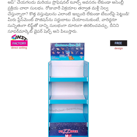
అప్" చేయగలదు మరియు ప్రొఫెషనల్ టూల్స్ అవసరం లేకుండా అసెంబ్లీ
ప్రక్రియ చాలా సులభం. రోజువారీ విక్రయాల తర్వాత మళ్లీ నిల్వ
చేస్తున్నారా? కొత్త వస్తువులను ఎలాంటి ఇబ్బంది లేకుండా టేబుల్‌పై పెట్టండి!
మీరు ప్లేస్‌మెంట్ పొజిషన్‌ను సర్దుబాటు చేయాలనుకుంటే, వారిద్దరూ
సున్నితంగా లిఫ్ట్‌తో దాన్ని సులభంగా దూరంగా తరలించవచ్చు, దీనిని
సూపర్‌మార్కెట్ డైపర్ షెల్ఫ్ అని పిలుస్తారు.