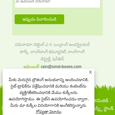
చిరునామా: బిల్డింగ్ ఎ 4, యిన్లాంగ్ ఇండస్ట్రియల్
పార్క్, లాంగ్‌డాంగ్ కమ్యూనిటీ, లాంగ్‌గాంగ్
డిస్ట్రిక్ట్, షెన్‌జెన్
ఇమెయిల్:
rain@sinst-boxes.com
X
Tel:
+86-18300004380
మీకు మెరుగైన బ్రౌజింగ్ అనుభవాన్ని అందించడానికి,
సైట్ ట్రాఫిక్‌ను విశ్లేషించడానికి మరియు కంటెంట్‌ను
వ్యక్తిగతీకరించడానికి మేము కుక్కీలను
ఉపయోగిస్తాము. ఈ సైట్‌ని ఉపయోగించడం ద్వారా,
కాపీరైట్ © 2022 సిన్స్ట్ ప్రింటింగ్ అండ్ ప్యాకేజింగ్ కో., లిమిటెడ్ -
మీరు మా కుక్కీల వినియోగానికి అంగీకరిస్తున్నారు.
పేపర్ బాక్స్‌లు, గిఫ్ట్ బాక్స్‌లు - పేపర్ బాక్స్‌లు, కార్డ్‌బోర్డ్ డిస్ప్లే స్టాండ్
గోప్యతా విధానం