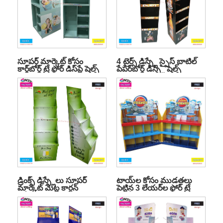
సూపర్ మార్కెట్ కోసం
4 టైర్స్ డిస్ప్లే స్పైస్ బాటిల్
కార్డ్‌బోర్డ్ ట్రే ఫ్లోర్ డిస్‌ప్లే షెల్ఫ్
పేపర్‌బోర్డ్ డిస్ప్లే షెల్ఫ్
డ్రింక్స్ డిస్ప్లేలు సూపర్
టాయ్‌ల కోసం ముడతలు
మార్కెట్ మెట్ల కార్టన్
పెట్టిన 3 లేయర్‌ల ఫ్లోర్ ట్రే
డిస్ప్లేలు
డిస్‌ప్లే