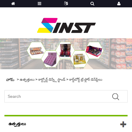
>
ఉత్పత్తులు
>
కార్డ్బోర్డ్ డిస్ప్లే స్టాండ్
>
కార్డ్‌బోర్డ్ ట్రే ఫ్లోర్ డిస్‌ప్లేలు
హోమ్
ఉత్పత్తులు