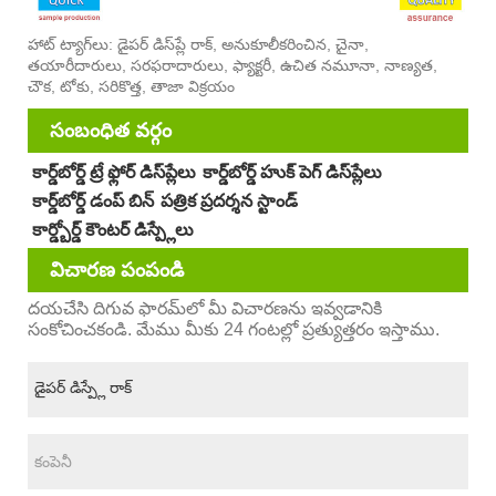
హాట్ ట్యాగ్‌లు: డైపర్ డిస్‌ప్లే రాక్, అనుకూలీకరించిన, చైనా,
తయారీదారులు, సరఫరాదారులు, ఫ్యాక్టరీ, ఉచిత నమూనా, నాణ్యత,
చౌక, టోకు, సరికొత్త, తాజా విక్రయం
సంబంధిత వర్గం
కార్డ్‌బోర్డ్ ట్రే ఫ్లోర్ డిస్‌ప్లేలు
కార్డ్‌బోర్డ్ హుక్ పెగ్ డిస్‌ప్లేలు
కార్డ్‌బోర్డ్ డంప్ బిన్
పత్రిక ప్రదర్శన స్టాండ్
కార్డ్బోర్డ్ కౌంటర్ డిస్ప్లేలు
విచారణ పంపండి
దయచేసి దిగువ ఫారమ్‌లో మీ విచారణను ఇవ్వడానికి
సంకోచించకండి. మేము మీకు 24 గంటల్లో ప్రత్యుత్తరం ఇస్తాము.