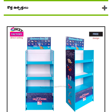
కొత్త ఉత్పత్తులు