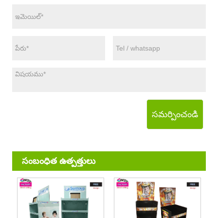
సమర్పించండి
సంబంధిత ఉత్పత్తులు