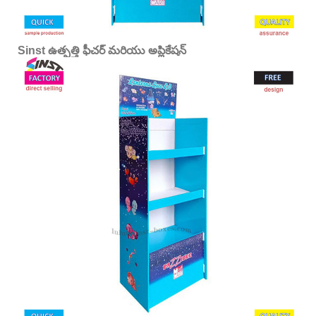
Sinst ఉత్పత్తి ఫీచర్ మరియు అప్లికేషన్