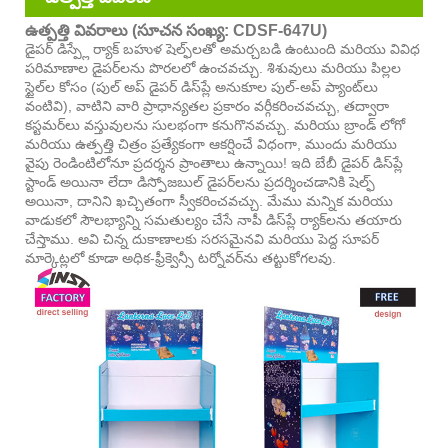
ఉత్పత్తి వివరాలు (సూచన సంఖ్య: CDSF-647U)
డైపర్ డిస్ప్లే ర్యాక్ బహుళ షెల్ఫ్‌లతో అమర్చబడి ఉంటుంది మరియు వివిధ
పరిమాణాల డైపర్‌లను పొరలలో ఉంచవచ్చు. శిశువులు మరియు పిల్లల
స్టైల్‌ల కోసం (పుల్ అప్ డైపర్ డిస్‌ప్లే అనుకూల పుల్-అప్ ప్యాంట్‌లు
వంటివి), వాటిని వారి ప్రాధాన్యతల ప్రకారం వర్గీకరించవచ్చు, తద్వారా
కస్టమర్‌లు వస్తువులను సులభంగా కనుగొనవచ్చు. మరియు బ్రాండ్ లోగో
మరియు ఉత్పత్తి చిత్రం ప్రత్యేకంగా ఆకర్షించే విధంగా, ముందు మరియు
వైపు రెండింటిలోనూ ప్రదర్శన ప్రాంతాలు ఉన్నాయి! ఇది బేబీ డైపర్ డిస్‌ప్లే
స్టాండ్ అయినా లేదా డిస్పోజబుల్ డైపర్‌లను ప్రదర్శించడానికి షెల్ఫ్
అయినా, దానిని ఖచ్చితంగా స్వీకరించవచ్చు. మేము మన్నిక మరియు
వాడుకలో సౌలభ్యాన్ని సమతుల్యం చేసే నాపీ డిస్‌ప్లే ర్యాక్‌లను తయారు
చేస్తాము. అవి చిన్న దుకాణాలకు సరసమైనవి మరియు పెద్ద సూపర్
మార్కెట్లలో కూడా అధిక-ఫ్రీక్వెన్సీ టర్నోవర్‌ను తట్టుకోగలవు.