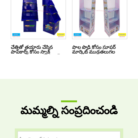
చేతితో తయారు చేసిన
పాల పొడి కోసం సూపర్
పాప్‌కార్న్ కోసం స్నాక్
మార్కెట్ ముడతలుగల
ముడతలుగల ఫ్లోర్ లేయర్
ప్రదర్శన స్టాండ్
డిస్‌ప్లే స్టాండ్
మమ్మల్ని సంప్రదించండి